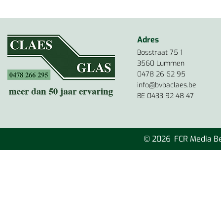
Adres
Bosstraat 75 1
3560 Lummen
0478 26 62 95
info@bvbaclaes.be
BE 0433 92 48 47
© 2026
FCR Media B